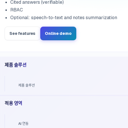
Cited answers (verifiable)
RBAC
Optional: speech-to-text and notes summarization
See features
Online demo
제품 솔루션
제품 솔루션
적용 영역
AI 연동