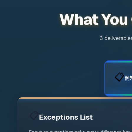
What You
3 deliverable
📋
例
📋
Exceptions List