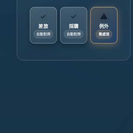
✓
✓
⚠
差旅
採購
例外
自動對齊
自動對齊
需處理