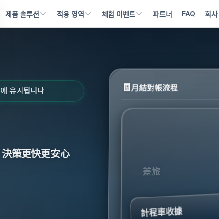
FAQ
파트너
회사
제품 솔루션
적용 영역
체험 이벤트
🧾
月結對帳流程
부에 유지됩니다
，決策更快更安心
差旅
計程車收據