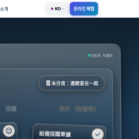
KO
온라인 체험
 소개
언어 전환
可追溯 · 可覆核
🧾
未分流：憑證混在一起
採購
例外
（待覆核）
😌
✓
設備採購單據