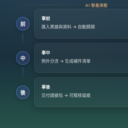
AI 智能流程
事前
前
匯入票據與資料 → 自動歸類
事中
中
例外分流 → 生成補件清單
事後
後
交付證據包 → 可稽核留痕