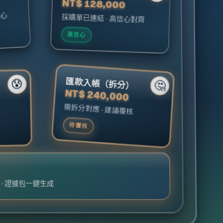
NT$ 128,000
信心
採購單已連結 · 高信心對齊
高信心
匯款入帳（拆分）
😰
🤔
NT$ 240,000
需拆分對應 · 建議覆核
待覆核
 · 證據包一鍵生成