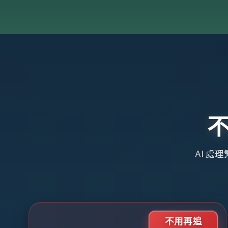
AI 處
不用再追