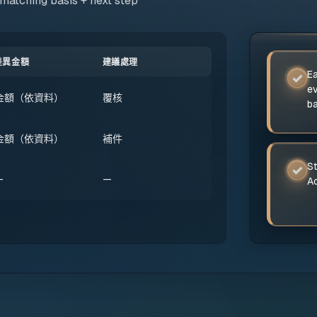
 matching basis + next step
差異金額
建議處理
Ea
✓
ev
金額（依資料）
覆核
b
金額（依資料）
補件
St
✓
—
—
A