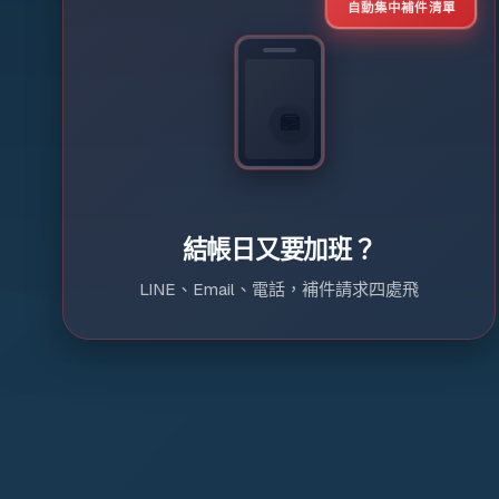
自動集中補件清單
📧
💬
📞
📧
💬
📞
結帳日又要加班？
LINE、Email、電話，補件請求四處飛