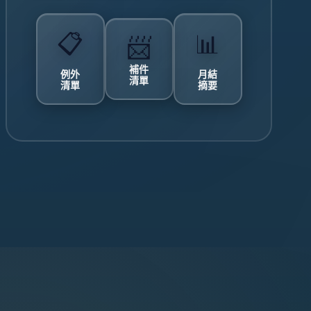
📋
📊
📨
補件
例外
月結
清單
清單
摘要