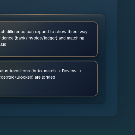
ch difference can expand to show three-way
idence (bank/invoice/ledger) and matching
asis
atus transitions (Auto-match → Review →
ccepted/Blocked) are logged