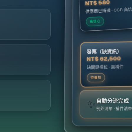
NT$ 580
供應商已辨識 · OCR 高
高信心
發票（缺資訊）
NT$ 62,500
缺關鍵欄位 · 需補件
待覆核
✨
自動分流完成
例外清單 · 補件清單