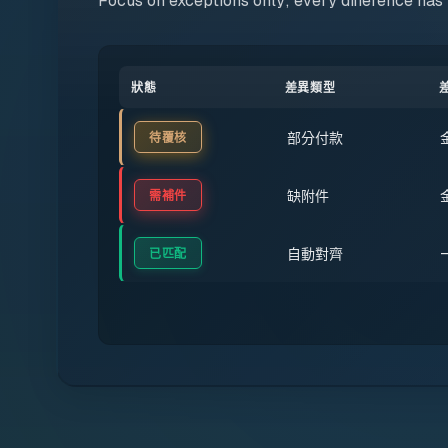
Focus on exceptions only; every difference has
狀態
差異類型
部分付款
待覆核
缺附件
需補件
自動對齊
已匹配