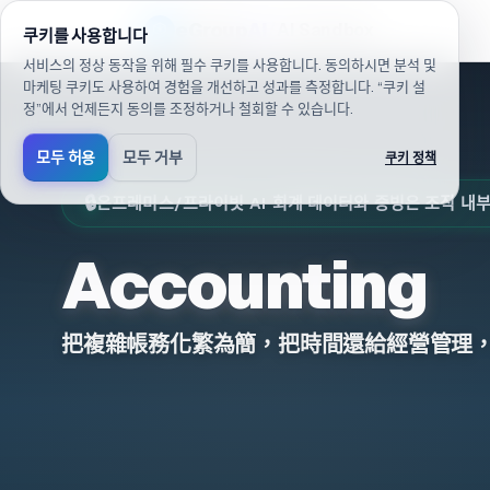
/ko/applications/accounting(으)로 이동했습니다
eGroup
AI
/
AI Sandbox
쿠키를 사용합니다
서비스의 정상 동작을 위해 필수 쿠키를 사용합니다. 동의하시면 분석 및
마케팅 쿠키도 사용하여 경험을 개선하고 성과를 측정합니다. “쿠키 설
정”에서 언제든지 동의를 조정하거나 철회할 수 있습니다.
모두 허용
모두 거부
쿠키 정책
🔒
온프레미스/프라이빗 AI
회계 데이터와 증빙은 조직 내
Accounting
把複雜帳務化繁為簡，把時間還給經營管理