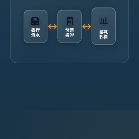
📊
🏦
🧾
↔
↔
銀行
發票
帳務
流水
憑證
科目