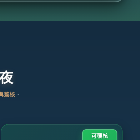
夜
與簽核
。
可覆核