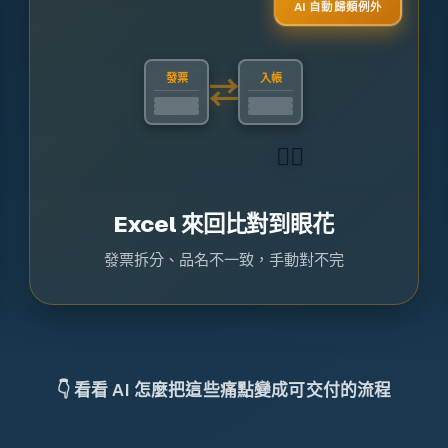
AI 自動歸類例外
發票
入帳
⇄
→
→
😵‍💫
Excel 來回比對到眼花
發票拆分、品名不一致，手動對不完
👇 看看 AI 怎麼把這些痛點變成可交付的流程