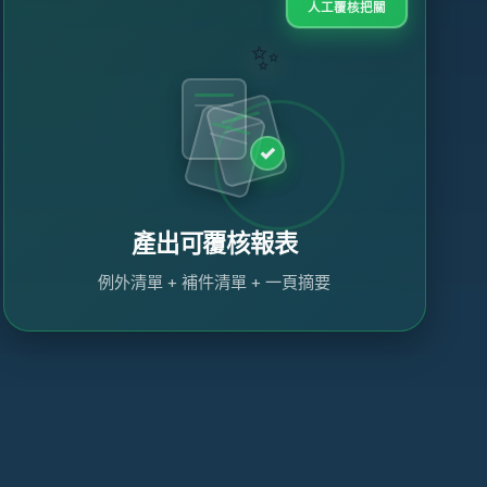
人工覆核把關
✨
✓
產出可覆核報表
例外清單 + 補件清單 + 一頁摘要