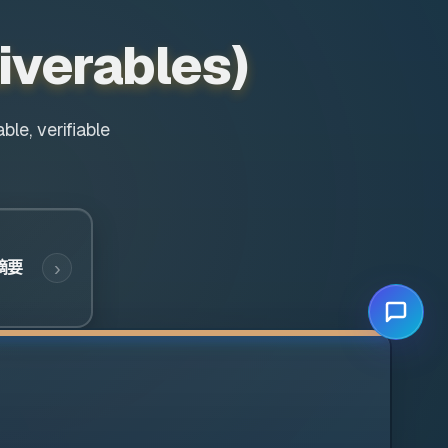
liverables)
le, verifiable
摘要