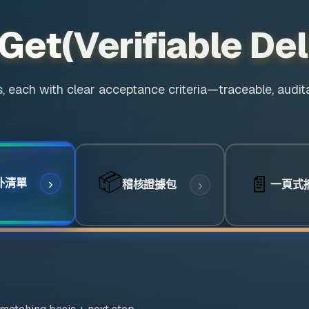
 Get
(Verifiable De
s, each with clear acceptance criteria—traceable, auditab
📦
📄
外清單
稽核證據包
一頁式