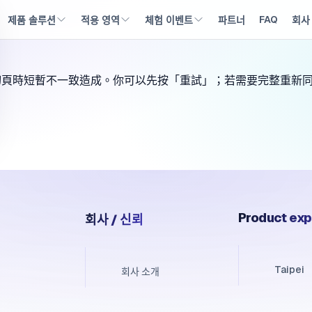
FAQ
파트너
회사
제품 솔루션
적용 영역
체험 이벤트
ts 在切頁時短暫不一致造成。你可以先按「重試」；若需要完整重
Product exp
회사 / 신뢰
Taipei
회사 소개