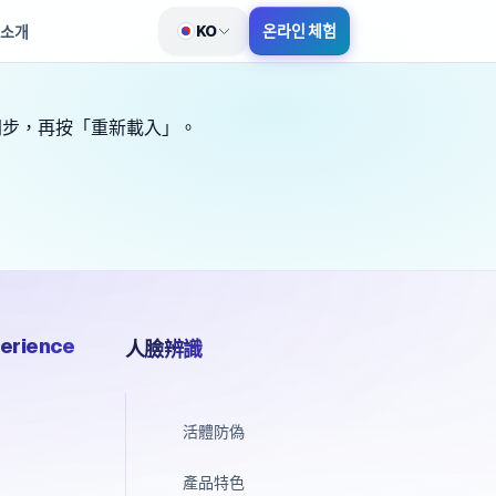
KO
온라인 체험
 소개
언어 전환
新同步，再按「重新載入」。
erience
人臉辨識
活體防偽
產品特色