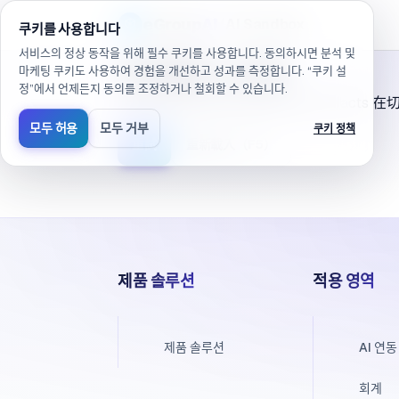
/ko/products/ai-sandbox/faq(으)로 이동했습니다
eGroup
AI
/
AI Sandbox
쿠키를 사용합니다
서비스의 정상 동작을 위해 필수 쿠키를 사용합니다. 동의하시면 분석 및
頁面載入失敗
마케팅 쿠키도 사용하여 경험을 개선하고 성과를 측정합니다. “쿠키 설
정”에서 언제든지 동의를 조정하거나 철회할 수 있습니다.
這通常是開發環境的編譯/快取 artifac
모두 허용
모두 거부
쿠키 정책
重試
重新載入（F5）
제품 솔루션
적용 영역
제품 솔루션
AI 연동
회계