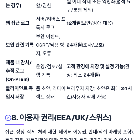
일
이내 삭제 또는 익명화(법적 요
는 경우)
할/권한
구/분쟁 제외)
서버/리버스 프
웹 접근 로그
12개월
(보안/장애 대응)
록시 로그
보안 이벤트,
보안 관련 기록
CSRF/남용 방
24개월
(조사/보호)
지, 오류
제품 내 감사/
운영/검토/실
고객 환경에 저장 및 설정 가능
(권
추적 로그
행 기록
장: 최소
24개월
)
(On‑Prem)
클라이언트 측
폼 초안, 리다이
브라우저 저장; 초안은 최대
24시
임시 저장
렉트 상태
간
(사용자 삭제 가능)
8. 이용자 권리(EEA/UK/스위스)
접근, 정정, 삭제, 처리 제한, 데이터 이동권, 반대(직접 마케팅 포함),