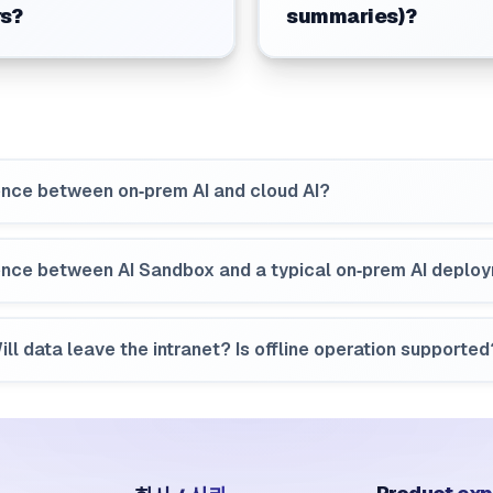
rs?
summaries)?
rence between on‑prem AI and cloud AI?
erence between AI Sandbox and a typical on‑prem AI deplo
ll data leave the intranet? Is offline operation supported