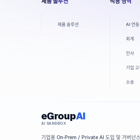
제품 솔루션
적용 영역
제품 솔루션
AI 연동
회계
인사
기업 
소송
eGroup
AI
AI SANDBOX
기업용 On‑Prem / Private AI 도입 및 거버