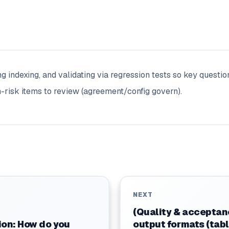
g indexing, and validating via regression tests so key questi
-risk items to review (agreement/config govern).
NEXT
(Quality & acceptan
ion: How do you
output formats (ta