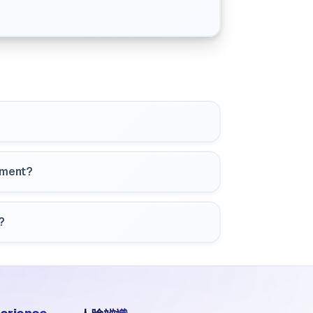
yment?
?