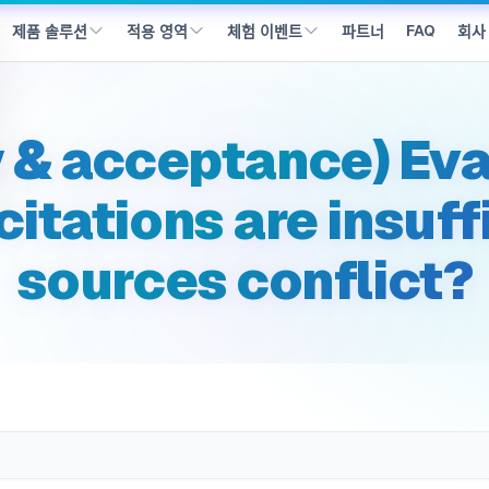
s_conflicts(으)로 이동했습니다
FAQ
파트너
회사
제품 솔루션
적용 영역
체험 이벤트
y & acceptance) Eva
citations are insuff
sources conflict?