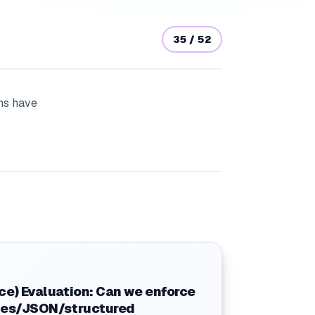
35
/
52
ons have
ce) Evaluation: Can we enforce
bles/JSON/structured