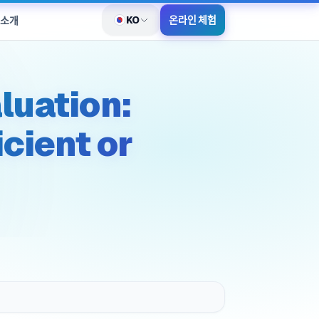
KO
온라인 체험
 소개
언어 전환
luation:
icient or