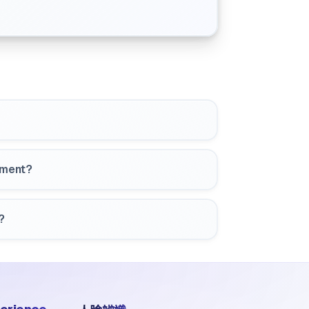
yment?
?