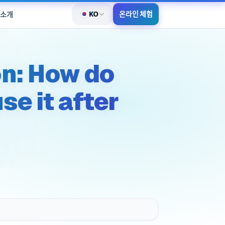
KO
온라인 체험
 소개
언어 전환
on: How do
se it after