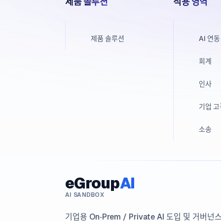
제품 솔루션
적용 영역
제품 솔루션
AI 연동
회계
인사
기업 
소송
eGroup
AI
AI SANDBOX
기업용 On‑Prem / Private AI 도입 및 거버