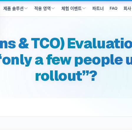
_avoid_low_usage(으)로 이동했습니다
FAQ
파트너
회사
제품 솔루션
적용 영역
체험 이벤트
ns & TCO) Evaluati
only a few people u
rollout”?