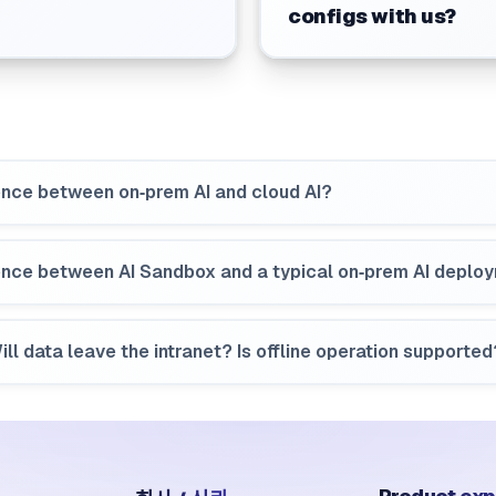
configs with us?
rence between on‑prem AI and cloud AI?
erence between AI Sandbox and a typical on‑prem AI deplo
ll data leave the intranet? Is offline operation supported