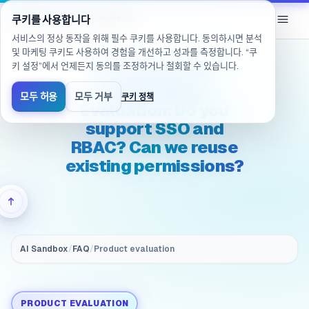
/ko/products/ai-sandbox/faq/evaluation.governance.s
eGroup
AI
/
AI Sandbox
쿠키를 사용합니다
서비스의 정상 동작을 위해 필수 쿠키를 사용합니다. 동의하시면 분석
및 마케팅 쿠키도 사용하여 경험을 개선하고 성과를 측정합니다. “쿠
키 설정”에서 언제든지 동의를 조정하거나 철회할 수 있습니다.
(Governance &
auditability)
모두 허용
모두 거부
쿠키 정책
Evaluation: Do you
support SSO and
RBAC? Can we reuse
existing permissions?
AI Sandbox
/
FAQ
/
Product evaluation
PRODUCT EVALUATION