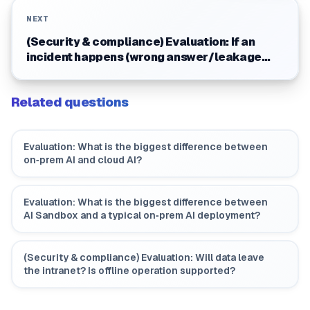
NEXT
(Security & compliance) Evaluation: If an
incident happens (wrong answer/leakage
risk), how do we trace and respond?
Related questions
Evaluation: What is the biggest difference between
on‑prem AI and cloud AI?
Evaluation: What is the biggest difference between
AI Sandbox and a typical on‑prem AI deployment?
(Security & compliance) Evaluation: Will data leave
the intranet? Is offline operation supported?