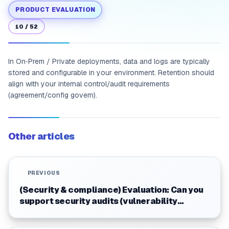
PRODUCT EVALUATION
10
/
52
In On‑Prem / Private deployments, data and logs are typically
stored and configurable in your environment. Retention should
align with your internal control/audit requirements
(agreement/config govern).
Other articles
PREVIOUS
(Security & compliance) Evaluation: Can you
support security audits (vulnerability
scanning / penetration testing) and vendor
due diligence?