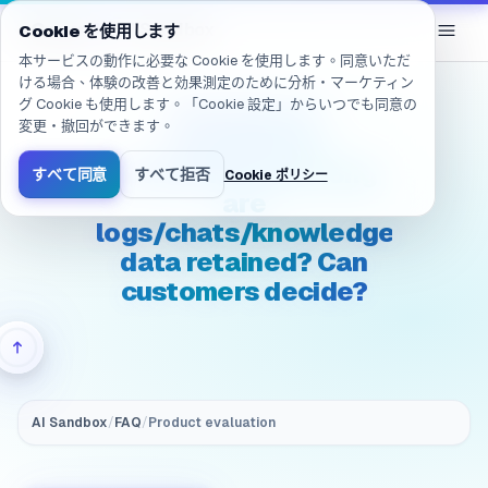
移動しました: /ja/products/ai-sandbox/faq/evaluation.securit
eGroup
AI
/
AI Sandbox
Cookie を使用します
本サービスの動作に必要な Cookie を使用します。同意いただ
ける場合、体験の改善と効果測定のために分析・マーケティン
グ Cookie も使用します。「Cookie 設定」からいつでも同意の
(Security &
変更・撤回ができます。
compliance)
Evaluation: How long
すべて同意
すべて拒否
Cookie ポリシー
are
logs/chats/knowledge
data retained? Can
customers decide?
AI Sandbox
/
FAQ
/
Product evaluation