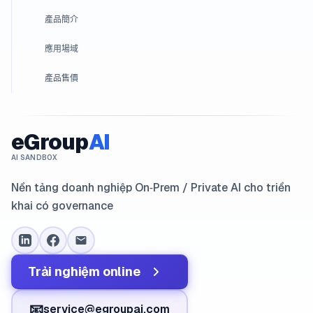
產品簡介
應用場域
產品售價
eGroup
AI
AI SANDBOX
Nền tảng doanh nghiệp On‑Prem / Private AI cho triển
khai có governance
Trải nghiệm online
📧
service@egroupai.com