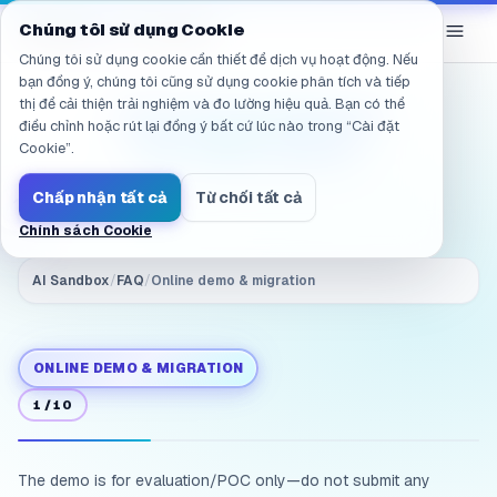
Đã điều hướng đến /vi/products/ai-sandbox/faq/demo.no_se
eGroup
AI
Chúng tôi sử dụng Cookie
/
AI Sandbox
Chúng tôi sử dụng cookie cần thiết để dịch vụ hoạt động. Nếu
bạn đồng ý, chúng tôi cũng sử dụng cookie phân tích và tiếp
thị để cải thiện trải nghiệm và đo lường hiệu quả. Bạn có thể
Can I use real data in
điều chỉnh hoặc rút lại đồng ý bất cứ lúc nào trong “Cài đặt
the online demo?
Cookie”.
Chấp nhận tất cả
Từ chối tất cả
Chính sách Cookie
AI Sandbox
/
FAQ
/
Online demo & migration
ONLINE DEMO & MIGRATION
1
/
10
The demo is for evaluation/POC only—do not submit any