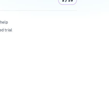
2
/
10
 help
ed trial