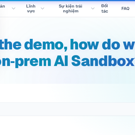
ate_to_onprem
Đối
sản
Lĩnh
Sự kiện trải
FAQ
vực
nghiệm
tác
e the demo, how do 
on‑prem AI Sandbox