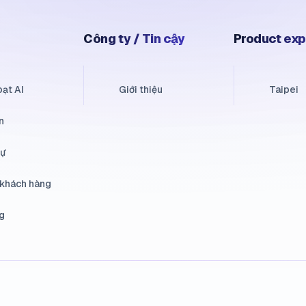
Công ty / Tin cậy
Product exp
oạt AI
Giới thiệu
Taipei
n
sự
 khách hàng
g