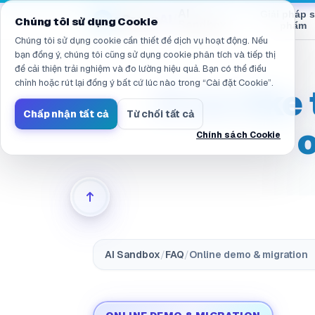
Đã điều hướng đến /vi/products/ai-sandbox/faq/demo.migr
AI
Giải pháp 
eGroup
AI
/
Chúng tôi sử dụng Cookie
Sandbox
phẩm
Chúng tôi sử dụng cookie cần thiết để dịch vụ hoạt động. Nếu
bạn đồng ý, chúng tôi cũng sử dụng cookie phân tích và tiếp thị
để cải thiện trải nghiệm và đo lường hiệu quả. Bạn có thể điều
chỉnh hoặc rút lại đồng ý bất cứ lúc nào trong “Cài đặt Cookie”.
If we lik
Chấp nhận tất cả
Từ chối tất cả
Chính sách Cookie
AI Sandbox
/
FAQ
/
Online demo & migration