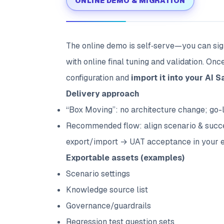
ONLINE DEMO & MIGRATION
The online demo is self‑serve—you can sign
with online final tuning and validation. On
configuration and
import it into your AI 
Delivery approach
“Box Moving”: no architecture change; go-
Recommended flow: align scenario & succe
export/import → UAT acceptance in your 
Exportable assets (examples)
Scenario settings
Knowledge source list
Governance/guardrails
Regression test question sets