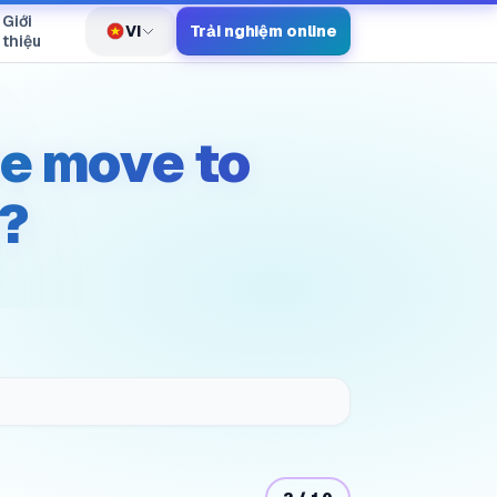
Giới
VI
Trải nghiệm online
Chuyển ngôn ngữ
thiệu
we move to
?