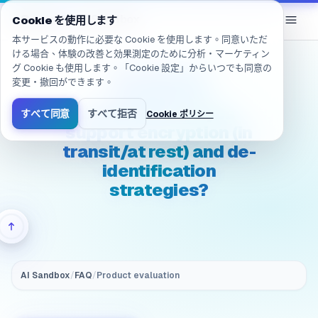
移動しました: /ja/products/ai-sandbox/faq/evaluation.security
eGroup
AI
/
AI Sandbox
Cookie を使用します
本サービスの動作に必要な Cookie を使用します。同意いただ
ける場合、体験の改善と効果測定のために分析・マーケティン
グ Cookie も使用します。「Cookie 設定」からいつでも同意の
(Security &
変更・撤回ができます。
compliance)
Evaluation: Do you
すべて同意
すべて拒否
Cookie ポリシー
support encryption (in
transit/at rest) and de-
identification
strategies?
AI Sandbox
/
FAQ
/
Product evaluation