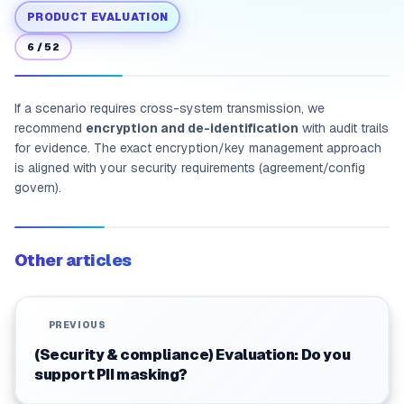
PRODUCT EVALUATION
6
/
52
If a scenario requires cross-system transmission, we
recommend
encryption and de-identification
with audit trails
for evidence. The exact encryption/key management approach
is aligned with your security requirements (agreement/config
govern).
Other articles
PREVIOUS
(Security & compliance) Evaluation: Do you
support PII masking?