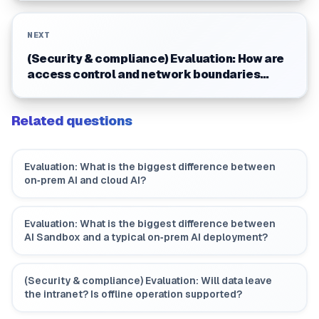
NEXT
(Security & compliance) Evaluation: How are
access control and network boundaries
defined? Can we restrict who can use it?
Related questions
Evaluation: What is the biggest difference between
on‑prem AI and cloud AI?
Evaluation: What is the biggest difference between
AI Sandbox and a typical on‑prem AI deployment?
(Security & compliance) Evaluation: Will data leave
the intranet? Is offline operation supported?