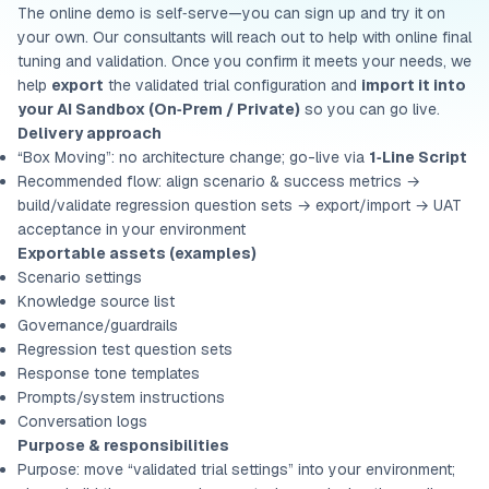
The online demo is self‑serve—you can sign up and try it on
your own. Our consultants will reach out to help with online final
tuning and validation. Once you confirm it meets your needs, we
help
export
the validated trial configuration and
import it into
your AI Sandbox (On‑Prem / Private)
so you can go live.
Delivery approach
“Box Moving”: no architecture change; go-live via
1‑Line Script
Recommended flow: align scenario & success metrics →
build/validate regression question sets → export/import → UAT
acceptance in your environment
Exportable assets (examples)
Scenario settings
Knowledge source list
Governance/guardrails
Regression test question sets
Response tone templates
Prompts/system instructions
Conversation logs
Purpose & responsibilities
Purpose: move “validated trial settings” into your environment;