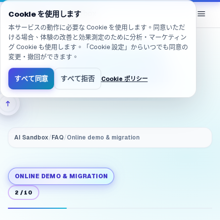
移動しました: /ja/products/ai-sandbox/faq/demo.migrate_t
eGroup
AI
/
AI Sandbox
Cookie を使用します
本サービスの動作に必要な Cookie を使用します。同意いただ
ける場合、体験の改善と効果測定のために分析・マーケティン
グ Cookie も使用します。「Cookie 設定」からいつでも同意の
If we like the demo,
変更・撤回ができます。
how do we move to
on‑prem AI Sandbox?
すべて同意
すべて拒否
Cookie ポリシー
AI Sandbox
/
FAQ
/
Online demo & migration
ONLINE DEMO & MIGRATION
2
/
10