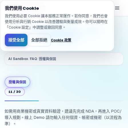
已導航至 /zh-TW/products/ai-sandbox/faq/licensing.nda
eGroup
AI
/
AI 沙盒
我們使用 Cookie
我們使用必要 Cookie 讓本服務正常運作。若你同意，我們也會
使用分析與行銷 Cookie 以改善體驗與衡量成效。你可以隨時在
「Cookie 設定」中調整或撤回同意。
要用機密資料評估，NDA
流程怎麼走？
接受全部
全部拒絕
Cookie 政策
AI Sandbox
/
FAQ
/
授權與保固
授權與保固
11
/
30
如需用商業機密或真實資料驗證，建議先完成 NDA，再進入 POC/
導入規劃。線上 Demo 請勿輸入任何個資、帳密或機密（以流程為
準）。