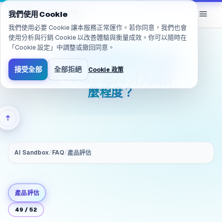
已導航至 /zh-TW/products/ai-sandbox/faq/evaluation.ops.resp
eGroup
AI
/
AI 沙盒
我們使用 Cookie
我們使用必要 Cookie 讓本服務正常運作。若你同意，我們也會
使用分析與行銷 Cookie 以改善體驗與衡量成效。你可以隨時在
「Cookie 設定」中調整或撤回同意。
（維運與總擁有成本）評
估：導入後誰負責日常維
接受全部
全部拒絕
Cookie 政策
運？eGroupAI 介入到什
麼程度？
AI Sandbox
/
FAQ
/
產品評估
產品評估
49
/
52