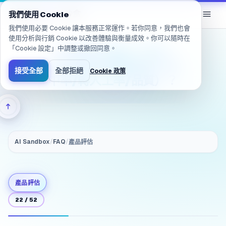
已導航至 /zh-TW/products/ai-sandbox/faq/evaluation.gover
eGroup
AI
/
AI 沙盒
我們使用 Cookie
我們使用必要 Cookie 讓本服務正常運作。若你同意，我們也會
使用分析與行銷 Cookie 以改善體驗與衡量成效。你可以隨時在
「Cookie 設定」中調整或撤回同意。
（治理與可稽核）評估：
導入後如何衡量成效（命
接受全部
全部拒絕
Cookie 政策
中率/轉人工率/品質）？
AI Sandbox
/
FAQ
/
產品評估
產品評估
22
/
52