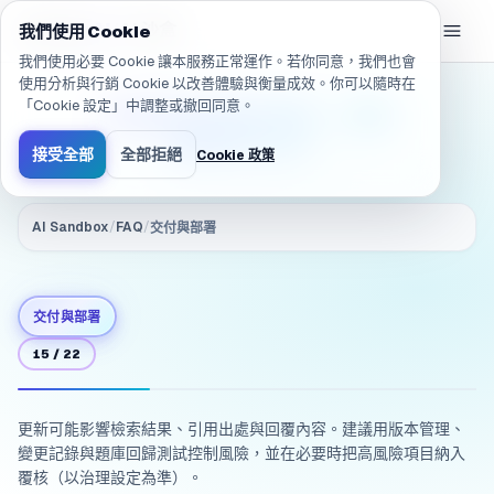
已導航至 /zh-TW/products/ai-sandbox/faq/delivery.q_6
eGroup
AI
/
AI 沙盒
我們使用 Cookie
我們使用必要 Cookie 讓本服務正常運作。若你同意，我們也會
使用分析與行銷 Cookie 以改善體驗與衡量成效。你可以隨時在
「Cookie 設定」中調整或撤回同意。
後續更新知識/規則，會影
響哪些行為？
接受全部
全部拒絕
Cookie 政策
AI Sandbox
/
FAQ
/
交付與部署
交付與部署
15
/
22
更新可能影響檢索結果、引用出處與回覆內容。建議用版本管理、
變更記錄與題庫回歸測試控制風險，並在必要時把高風險項目納入
覆核（以治理設定為準）。