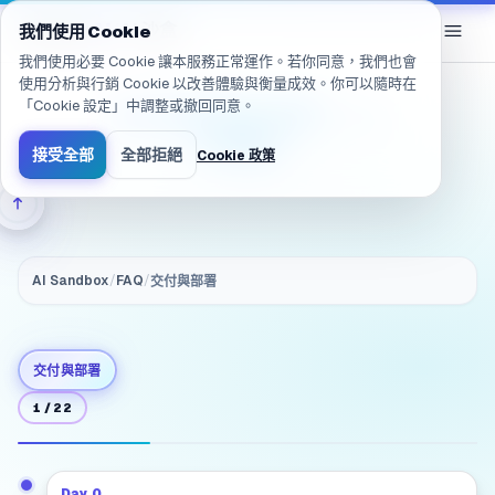
已導航至 /zh-TW/products/ai-sandbox/faq/delivery.include
eGroup
AI
/
AI 沙盒
我們使用 Cookie
我們使用必要 Cookie 讓本服務正常運作。若你同意，我們也會
使用分析與行銷 Cookie 以改善體驗與衡量成效。你可以隨時在
「Cookie 設定」中調整或撤回同意。
交付內容包含什麼？（一
次買斷）
接受全部
全部拒絕
Cookie 政策
AI Sandbox
/
FAQ
/
交付與部署
交付與部署
1
/
22
Day 0