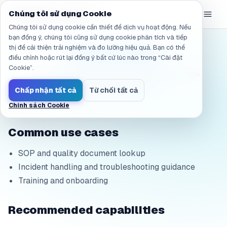
Đã điều hướng đến /vi/solutions/industry/manufacturing
eGroup
AI
Chúng tôi sử dụng Cookie
/
AI Sandbox
Chúng tôi sử dụng cookie cần thiết để dịch vụ hoạt động. Nếu
bạn đồng ý, chúng tôi cũng sử dụng cookie phân tích và tiếp
thị để cải thiện trải nghiệm và đo lường hiệu quả. Bạn có thể
Manufacturing
điều chỉnh hoặc rút lại đồng ý bất cứ lúc nào trong “Cài đặt
Cookie”.
Turn SOP, quality, and maintenance knowledge into
traceable AI assistance.
Chấp nhận tất cả
Từ chối tất cả
Chính sách Cookie
Common use cases
SOP and quality document lookup
Incident handling and troubleshooting guidance
Training and onboarding
Recommended capabilities