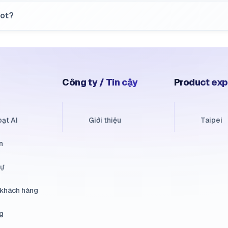
not?
Công ty / Tin cậy
Product exp
oạt AI
Giới thiệu
Taipei
n
sự
 khách hàng
g