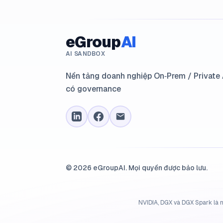
eGroup
AI
AI SANDBOX
Nền tảng doanh nghiệp On‑Prem / Private A
có governance
© 2026 eGroupAI. Mọi quyền được bảo lưu.
NVIDIA, DGX và DGX Spark là n