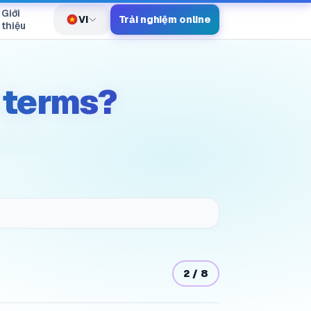
Giới
VI
Trải nghiệm online
Chuyển ngôn ngữ
thiệu
 terms?
2
/
8