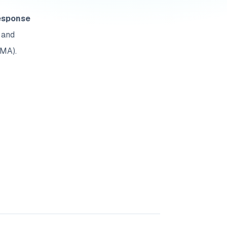
response
 and
(MA).