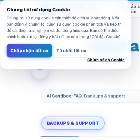
Đã điều hướng đến /vi/products/ai-sandbox/faq/support.sla
AI
Giải pháp 
eGroup
AI
/
Chúng tôi sử dụng Cookie
Sandbox
phẩm
Chúng tôi sử dụng cookie cần thiết để dịch vụ hoạt động. Nếu
bạn đồng ý, chúng tôi cũng sử dụng cookie phân tích và tiếp thị
để cải thiện trải nghiệm và đo lường hiệu quả. Bạn có thể điều
chỉnh hoặc rút lại đồng ý bất cứ lúc nào trong “Cài đặt Cookie”.
What a
Chấp nhận tất cả
Từ chối tất cả
Chính sách Cookie
AI Sandbox
/
FAQ
/
Backups & support
BACKUPS & SUPPORT