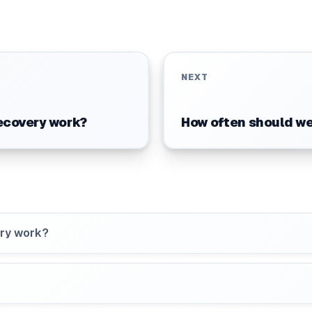
NEXT
ecovery work?
How often should w
ery work?