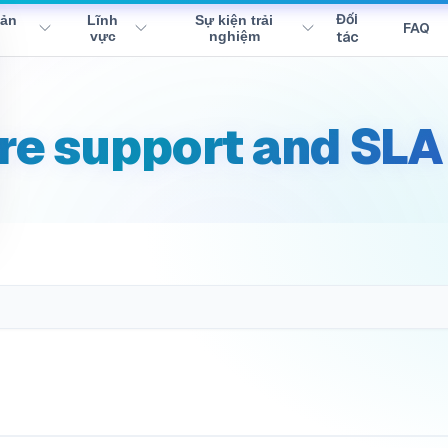
Đối
sản
Lĩnh
Sự kiện trải
FAQ
vực
nghiệm
tác
re support and SLA