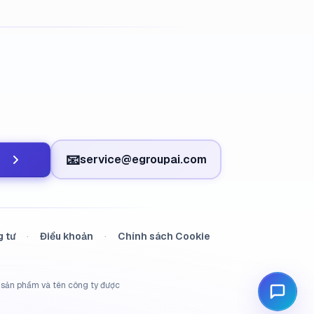
📧
service@egroupai.com
g tư
·
Điều khoản
·
Chính sách Cookie
n sản phẩm và tên công ty được