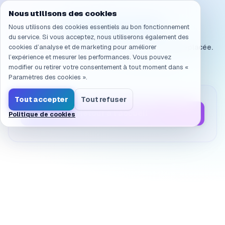
Navigation vers /fr/products/ai-sandbox/faq/licensing.q
Nous utilisons des cookies
Page introuvable
Nous utilisons des cookies essentiels au bon fonctionnement
du service. Si vous acceptez, nous utiliserons également des
cookies d’analyse et de marketing pour améliorer
La page que vous cherchez n’existe pas ou a été déplacée.
l’expérience et mesurer les performances. Vous pouvez
modifier ou retirer votre consentement à tout moment dans «
Paramètres des cookies ».
Tout accepter
Tout refuser
Retour à l’accueil
Politique de cookies