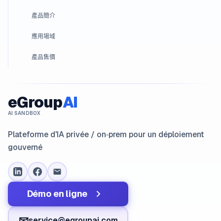
產品簡介
應用場域
產品售價
eGroup
AI
AI SANDBOX
Plateforme d'IA privée / on‑prem pour un déploiement
gouverné
Démo en ligne
📧
service@egroupai.com