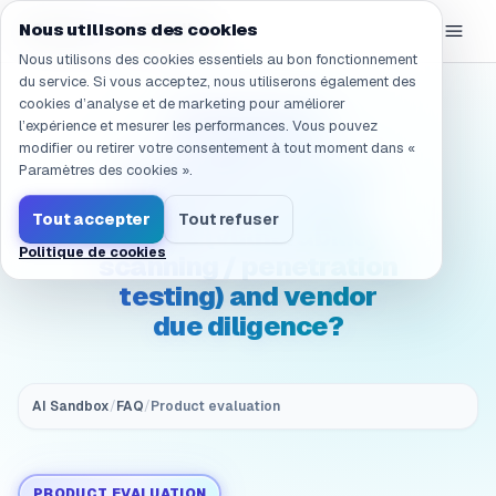
Navigation vers /fr/products/ai-sandbox/faq/evaluation.sec
eGroup
AI
Nous utilisons des cookies
/
AI Sandbox
Nous utilisons des cookies essentiels au bon fonctionnement
du service. Si vous acceptez, nous utiliserons également des
cookies d’analyse et de marketing pour améliorer
(Security &
l’expérience et mesurer les performances. Vous pouvez
compliance)
modifier ou retirer votre consentement à tout moment dans «
Evaluation: Can you
Paramètres des cookies ».
support security
Tout accepter
Tout refuser
audits (vulnerability
Politique de cookies
scanning / penetration
testing) and vendor
due diligence?
AI Sandbox
/
FAQ
/
Product evaluation
PRODUCT EVALUATION