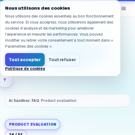
Navigation vers /fr/products/ai-sandbox/faq/evaluation.qual
eGroup
AI
Nous utilisons des cookies
/
AI Sandbox
Nous utilisons des cookies essentiels au bon fonctionnement
du service. Si vous acceptez, nous utiliserons également des
cookies d’analyse et de marketing pour améliorer
(Quality &
l’expérience et mesurer les performances. Vous pouvez
acceptance)
modifier ou retirer votre consentement à tout moment dans «
Evaluation: How do you
Paramètres des cookies ».
reduce hallucinations
Tout accepter
Tout refuser
and errors?
Politique de cookies
AI Sandbox
/
FAQ
/
Product evaluation
PRODUCT EVALUATION
34
/
52