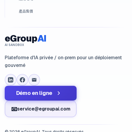
產品售價
eGroup
AI
AI SANDBOX
Plateforme d'IA privée / on‑prem pour un déploiement
gouverné
Démo en ligne
📧
service@egroupai.com
© 2026 eGroupAI. Tous droits réservés.