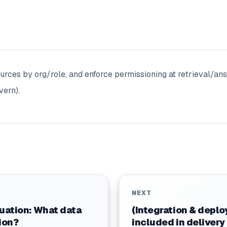
urces by org/role, and enforce permissioning at retrieval/an
vern).
NEXT
luation: What data
(Integration & deplo
ion?
included in deliver