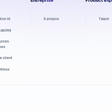
Entreprise
Product exp
tion IA
À propos
Taipei
abilité
urces
nes
e client
ntieux