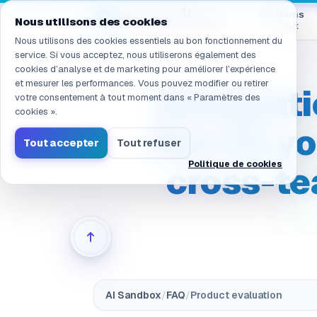
Navigation vers /fr/products/ai-sandbox/faq/evaluation.inte
AI
Solutions
eGroup
AI
/
Nous utilisons des cookies
Sandbox
Produit
Nous utilisons des cookies essentiels au bon fonctionnement du
service. Si vous acceptez, nous utiliserons également des
cookies d’analyse et de marketing pour améliorer l’expérience
et mesurer les performances. Vous pouvez modifier ou retirer
(Integrat
votre consentement à tout moment dans « Paramètres des
cookies ».
How do yo
Tout accepter
Tout refuser
Politique de cookies
cross-te
AI Sandbox
/
FAQ
/
Product evaluation