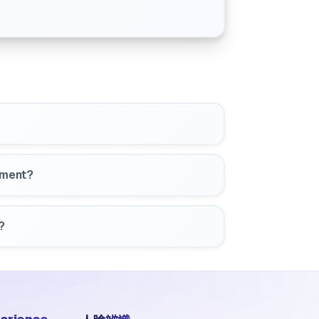
yment?
?