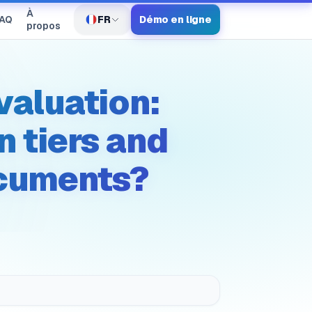
À
FR
FAQ
Démo en ligne
Sélecteur de langue
propos
valuation:
 tiers and
ocuments?