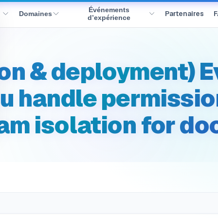
gration.permission_tiers
Événements
Partenaires
Domaines
d’expérience
ion & deployment) E
u handle permission
am isolation for d