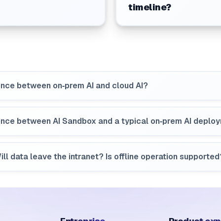
timeline?
rence between on‑prem AI and cloud AI?
erence between AI Sandbox and a typical on‑prem AI deplo
ll data leave the intranet? Is offline operation supported