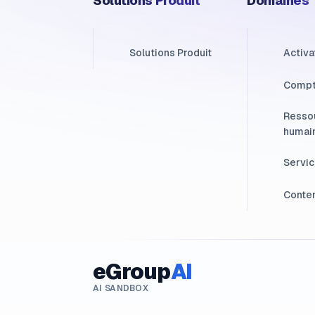
Solutions Produit
Domaines
Solutions Produit
Activa
Compt
Resso
humai
Servic
Conte
eGroup
AI
AI SANDBOX