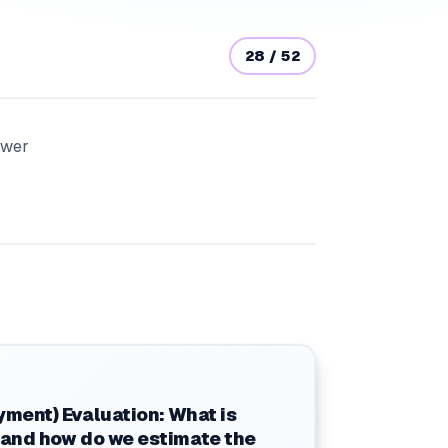
28
/
52
swer
yment) Evaluation: What is
y and how do we estimate the