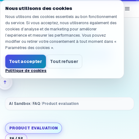
Navigation vers /fr/products/ai-sandbox/faq/evaluation.inte
eGroup
AI
Nous utilisons des cookies
/
AI Sandbox
Nous utilisons des cookies essentiels au bon fonctionnement
du service. Si vous acceptez, nous utiliserons également des
cookies d’analyse et de marketing pour améliorer
(Integration &
l’expérience et mesurer les performances. Vous pouvez
deployment)
modifier ou retirer votre consentement à tout moment dans «
Evaluation: What is the
Paramètres des cookies ».
typical ERP integration
Tout accepter
Tout refuser
path?
Politique de cookies
AI Sandbox
/
FAQ
/
Product evaluation
PRODUCT EVALUATION
26
/
52