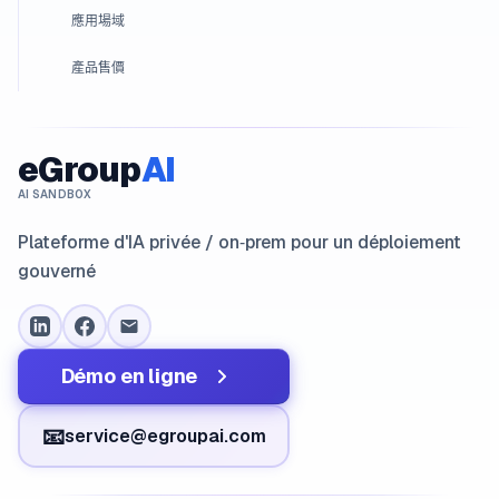
應用場域
產品售價
eGroup
AI
AI SANDBOX
Plateforme d'IA privée / on‑prem pour un déploiement
gouverné
Démo en ligne
📧
service@egroupai.com