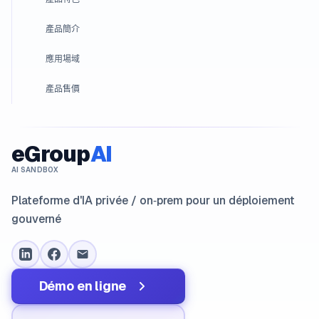
產品簡介
應用場域
產品售價
eGroup
AI
AI SANDBOX
Plateforme d'IA privée / on‑prem pour un déploiement
gouverné
Démo en ligne