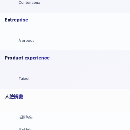
Contentieux
Entreprise
À propos
Product experience
Taipei
人臉辨識
活體防偽
產品特色