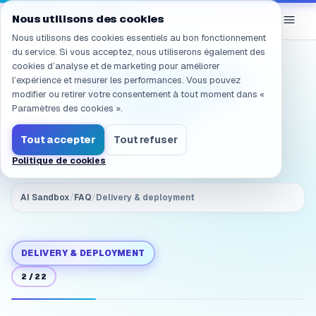
Navigation vers /fr/products/ai-sandbox/faq/deployment.
eGroup
AI
Nous utilisons des cookies
/
AI Sandbox
Nous utilisons des cookies essentiels au bon fonctionnement
du service. Si vous acceptez, nous utiliserons également des
cookies d’analyse et de marketing pour améliorer
Does it require cloud?
l’expérience et mesurer les performances. Vous pouvez
Will data leave the
modifier ou retirer votre consentement à tout moment dans «
intranet?
Paramètres des cookies ».
Tout accepter
Tout refuser
Politique de cookies
AI Sandbox
/
FAQ
/
Delivery & deployment
DELIVERY & DEPLOYMENT
2
/
22