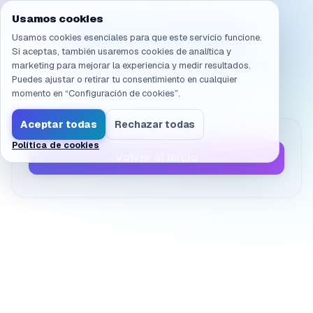
Navegado a /es/products/ai-sandbox/faq/licensing.45
Usamos cookies
Página no encontrada
Usamos cookies esenciales para que este servicio funcione.
Si aceptas, también usaremos cookies de analítica y
marketing para mejorar la experiencia y medir resultados.
La página que buscas no existe o se ha movido.
Puedes ajustar o retirar tu consentimiento en cualquier
momento en “Configuración de cookies”.
Aceptar todas
Rechazar todas
Política de cookies
Volver al inicio